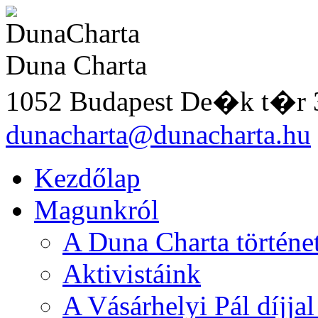
Duna Charta
1052 Budapest De�k t�r 
dunacharta@dunacharta.hu
Kezdőlap
Magunkról
A Duna Charta történe
Aktivistáink
A Vásárhelyi Pál díjjal